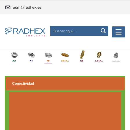
adm@radhex.es
Conectividad