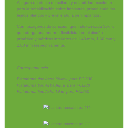
Asegura un efecto de sellado y estabilidad excelente
para la rehabilitación sobre implantes, protegiendo los
tejidos blandos y previniendo la periimplantitis.
Con hexágonos de conexión que indexan cada 30º, lo
que otorga una enorme flexibilidad en el diseño
protésico y métricas interiores de 1.40 mm, 1.60 mm y
2.00 mm respectivamente.
Correspondencia:
Plataforma tipo Astra Yellow para PCI230
Plataforma tipo Astra Aqua para PCI280
Plataforma tipo Astra Lilac para PCI350