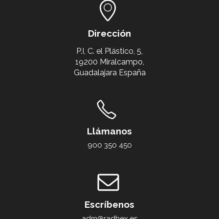
Dirección
P.I, C. el Plástico, 5,
19200 Miralcampo,
Guadalajara España
Llámanos
900 350 450
Escríbenos
adm@radhex.es