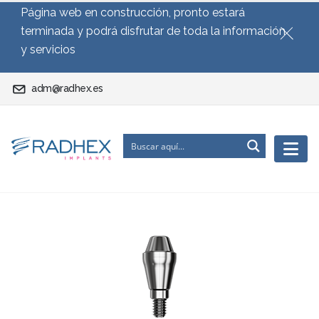
Página web en construcción, pronto estará
terminada y podrá disfrutar de toda la información
y servicios
adm@radhex.es