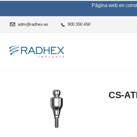
Página web en constru
adm@radhex.es
900 350 450
CS-AT