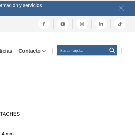
ormación y servicios
icias
Contacto
TTACHES
l: 4 mm