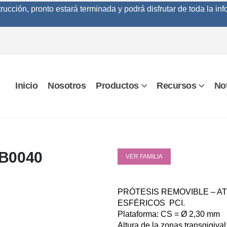
cción, pronto estará terminada y podrá disfrutar de toda la inf
Inicio
Nosotros
Productos
Recursos
Not
B0040
VER FAMILIA
PRÓTESIS REMOVIBLE – A
ESFÉRICOS PCI.
Plataforma: CS = Ø 2,30 mm
Altura de la zonas transgigiva