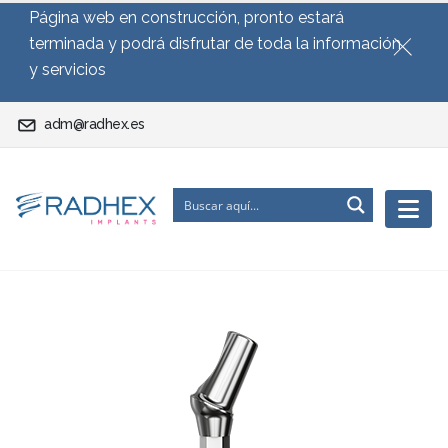
Página web en construcción, pronto estará
terminada y podrá disfrutar de toda la información
y servicios
adm@radhex.es