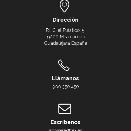
Dirección
P.I, C. el Plástico, 5,
19200 Miralcampo,
Guadalajara España
Llámanos
900 350 450
Escríbenos
adm@radhex.es