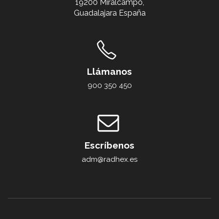
19200 Miralcampo,
Guadalajara España
Llámanos
900 350 450
Escríbenos
adm@radhex.es