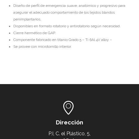
Diseño de perfil de emergencia suave, anatómico y progresivo para
asegurar el adecuado comportamiento de los tejidos blandos
periimplantarios.
Disponibles en formato rotatorio y antirotatorio según necesidad.
Cierre hermético de GAP.
Componente fabricado en titanio Grado 5 – Ti 6Al 4V alloy –
Se provee con microtornillo interior.
Dirección
P.I, C. el Plástico, 5,