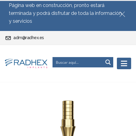
Página web en construcción, pronto estará
terminada y podrá disfrutar de toda la información
y servicios
adm@radhex.es