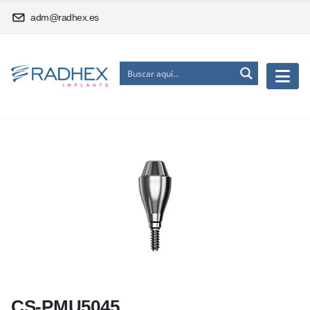
adm@radhex.es
CS-PMU5045