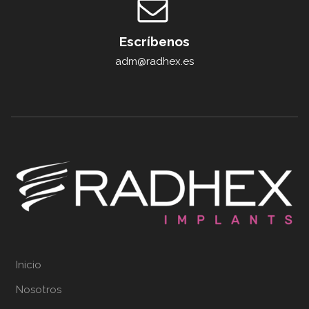
Escríbenos
adm@radhex.es
Inicio
Nosotros