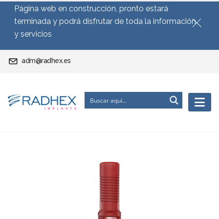
Página web en construcción, pronto estará
terminada y podrá disfrutar de toda la información
y servicios
adm@radhex.es