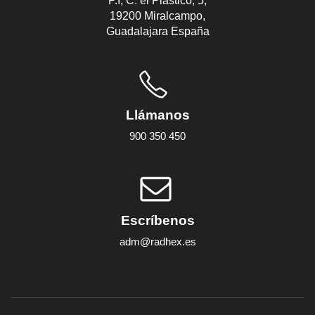
P.I, C. el Plástico, 5,
19200 Miralcampo,
Guadalajara España
Llámanos
900 350 450
Escríbenos
adm@radhex.es