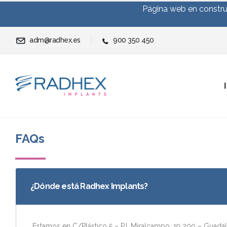
Página web en construc
adm@radhex.es
900 350 450
FAQs
¿Dónde está Radhex Implants?
Estamos en
C/Plástico 5 – P.I. Miralcampo,
19 200 – Guadal