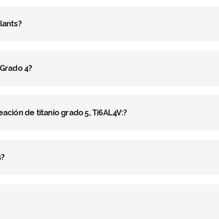
lants?
 Grado 4?
ción de titanio grado 5, Ti6AL4V:?
s?