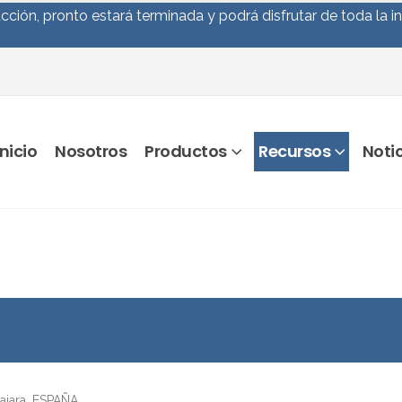
ción, pronto estará terminada y podrá disfrutar de toda la i
Inicio
Nosotros
Productos
Recursos
Noti
ajara.
ESPAÑA