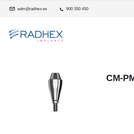
adm@radhex.es
900 350 450
CM-P