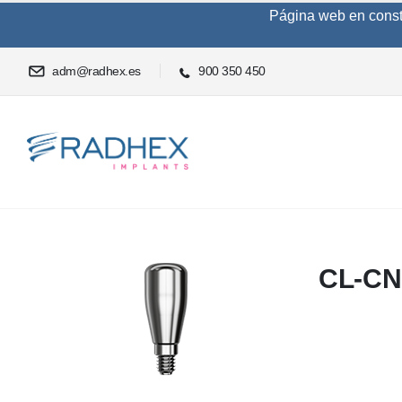
Página web en constru
adm@radhex.es
900 350 450
CL-CN