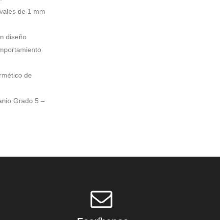
givales de 1 mm
on diseño
omportamiento
rmético de
anio Grado 5 –