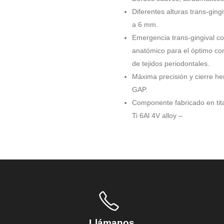
Diferentes alturas trans-gin
a 6 mm.
Emergencia trans-gingival c
anatómico para el óptimo c
de tejidos periodontales.
Máxima precisión y cierre he
GAP.
Componente fabricado en tit
Ti 6Al 4V alloy –
Llámanos