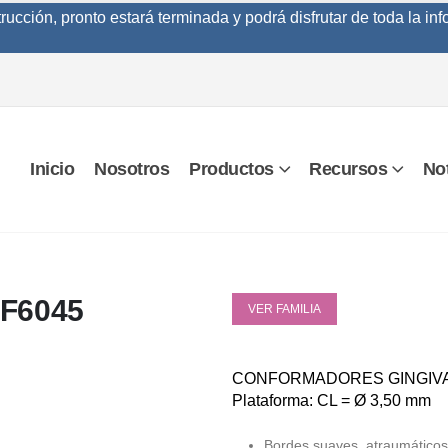
cción, pronto estará terminada y podrá disfrutar de toda la inf
Inicio
Nosotros
Productos
Recursos
Not
F6045
VER FAMILIA
CONFORMADORES GINGIVA
Plataforma: CL = Ø 3,50 mm
Bordes suaves, atraumáticos