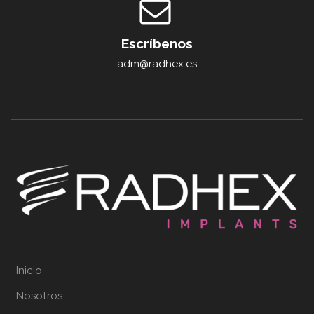
Escríbenos
adm@radhex.es
Inicio
Nosotros