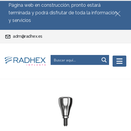
Página web en construcción, pronto estará
terminada y podrá disfrutar de toda la información
y servicios
adm@radhex.es