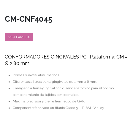
CM-CNF4045
VER FAMILIA
CONFORMADORES GINGIVALES PCI. Plataforma: CM =
Ø 2,80 mm
Bordes suaves, atraumáticos.
Diferentes alturas trans-gingivales de 1 mm a 6 mm.
Emergencia trans-gingival con diseño anatómico para el óptimo
comportamiento de tejidos periodontales.
Máxima precisión y cierre hermético de GAP.
Componente fabricado en titanio Grado 5 – Ti 6Al 4V alloy –