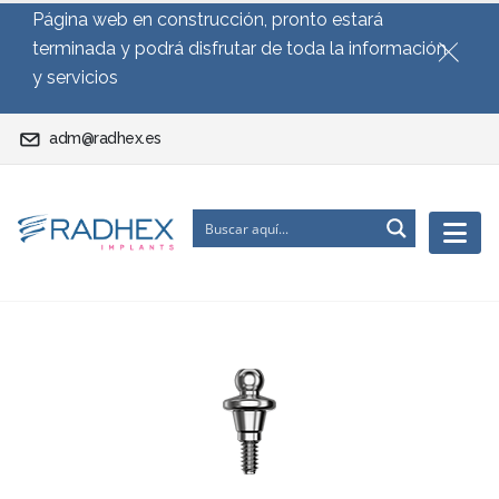
Página web en construcción, pronto estará
terminada y podrá disfrutar de toda la información
y servicios
adm@radhex.es