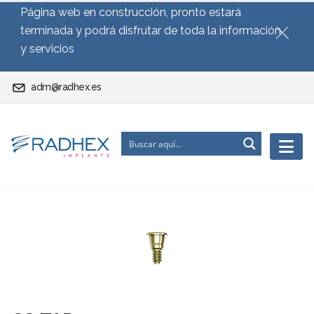
Página web en construcción, pronto estará
terminada y podrá disfrutar de toda la información
y servicios
adm@radhex.es