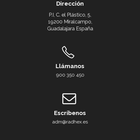
Dirección
P.I, C. el Plástico, 5,
19200 Miralcampo,
Guadalajara España
Llámanos
900 350 450
Escríbenos
adm@radhex.es