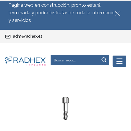
Página web en construcción, pronto estará
terminada y podrá disfrutar de toda la información
y servicios
adm@radhex.es