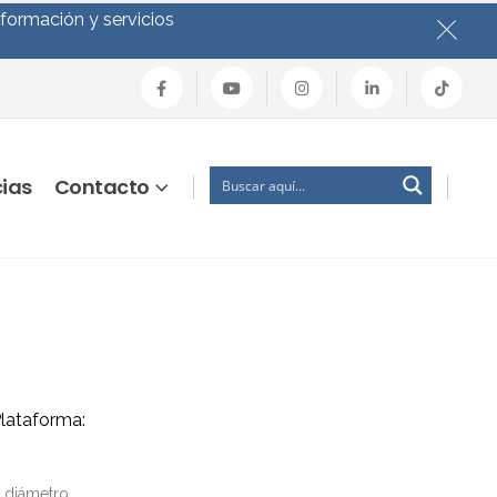
nformación y servicios
cias
Contacto
ataforma:
e diámetro