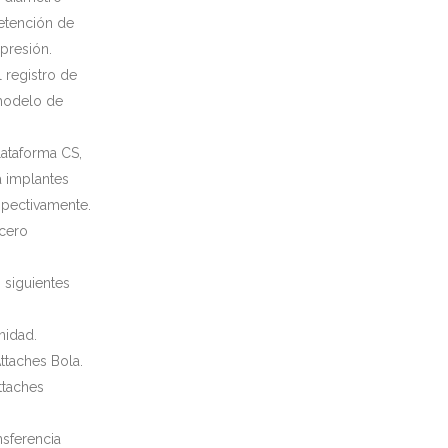
etención de
presión.
l registro de
 modelo de
lataforma CS,
 implantes
spectivamente.
cero
 siguientes
nidad.
ttaches Bola.
ttaches
ansferencia