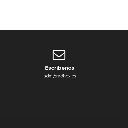
Escríbenos
adm@radhex.es