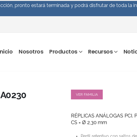
ción, pronto estará terminada y podrá disfrutar de toda la i
Inicio
Nosotros
Productos
Recursos
Noti
A0230
VER FAMILIA
RÉPLICAS ANÁLOGAS PCI. Pl
CS = Ø 2,30 mm
Perfil retentivo con saltos d