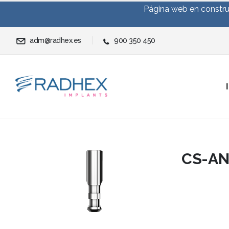
Página web en construc
adm@radhex.es
900 350 450
CS-AN