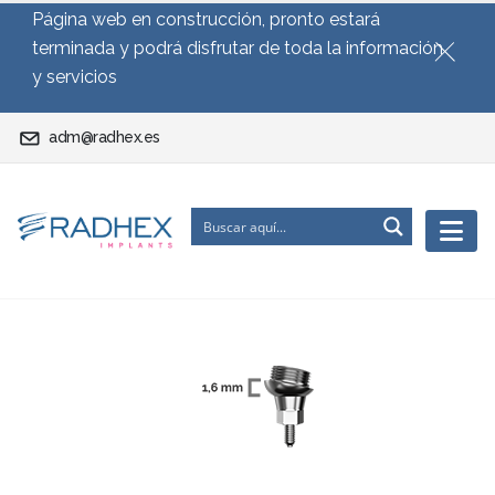
Página web en construcción, pronto estará
terminada y podrá disfrutar de toda la información
y servicios
adm@radhex.es