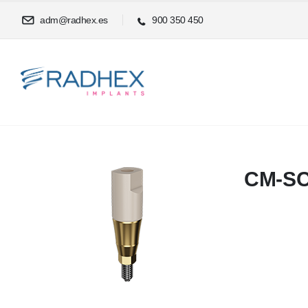
adm@radhex.es
900 350 450
CM-S