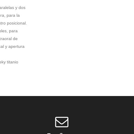
ralelas y dos
ra, para la
tro posicional.
bles, para
ntraoral de
al y apertura
y titanio