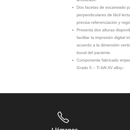
Dos facetas de escaneado pa
perpendiculares de fácil lectu
precisa referenciación y regis
Presenta dos alturas disponi
facilitar la impresión digital i
acuerdo a la dimensión vertic
bucal del paciente.
Componente fabricado enpeek
Grado 5 – Ti 6Al 4V alloy–
Llámanos