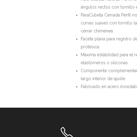
ángulos rectos con tornillo 
ParaCubeta Cerrada Perfil no
curvas suaves con tornillo l
cerrar chimenea.
Faceta plana para registro d
protésica.
Máxima estabilidad para el r
elastómeros o siliconas.
Componente complementario
largo interior de ajuste.
Fabricado en acero inoxidab