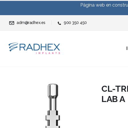
Página web en construc
adm@radhex.es
900 350 450
CL-TRF
LAB A