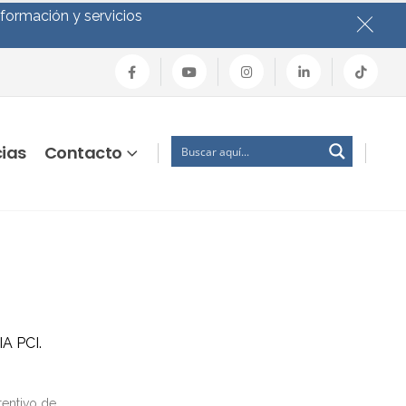
nformación y servicios
cias
Contacto
A PCI.
etentivo de