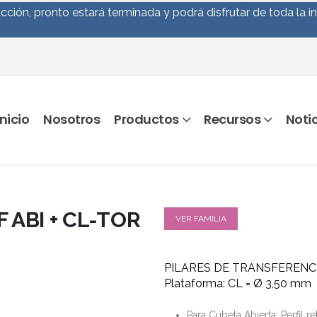
ción, pronto estará terminada y podrá disfrutar de toda la i
Inicio
Nosotros
Productos
Recursos
Noti
 ABI + CL-TOR
VER FAMILIA
PILARES DE TRANSFERENCI
Plataforma: CL = Ø 3,50 mm
Para Cubeta Abierta: Perfil r