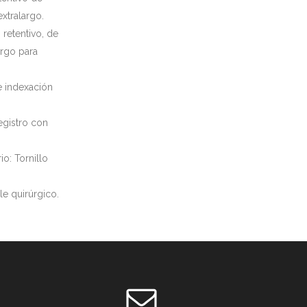
extralargo.
 retentivo, de
argo para
e indexación
egistro con
: Tornillo
le quirúrgico.