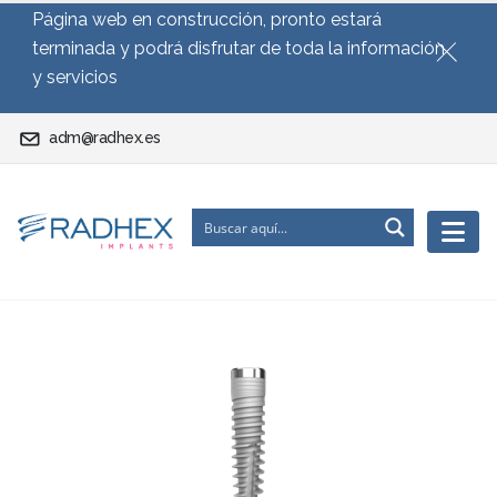
Página web en construcción, pronto estará
terminada y podrá disfrutar de toda la información
y servicios
adm@radhex.es