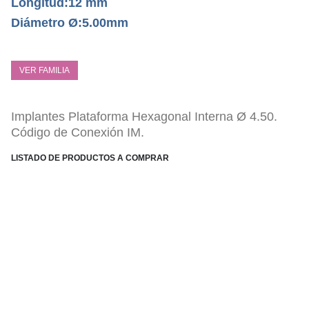
Longitud:12 mm
Diámetro Ø:5.00mm
VER FAMILIA
Implantes Plataforma Hexagonal Interna Ø 4.50.
Código de Conexión IM.
LISTADO DE PRODUCTOS A COMPRAR
ESPECIFICACIONES TÉCNICAS
Conexión Hexagonal Interna PHI.
Tratamiento Superficial sustractivo Bone-link.
Anillo cervical, con acabado superficial mecanizado