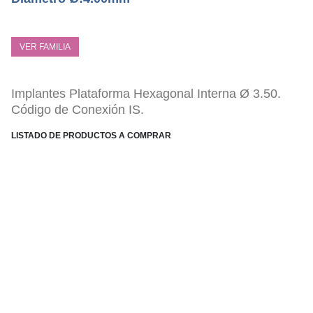
VER FAMILIA
Implantes Plataforma Hexagonal Interna Ø 3.50.
Código de Conexión IS.
LISTADO DE PRODUCTOS A COMPRAR
ESPECIFICACIONES TÉCNICAS
Conexión Hexagonal Interna PHI.
Tratamiento Superficial sustractivo Bone-link.
Anillo cervical, con acabado superficial mecanizado
1 mm.
Disponibilidad de Salto de plataforma