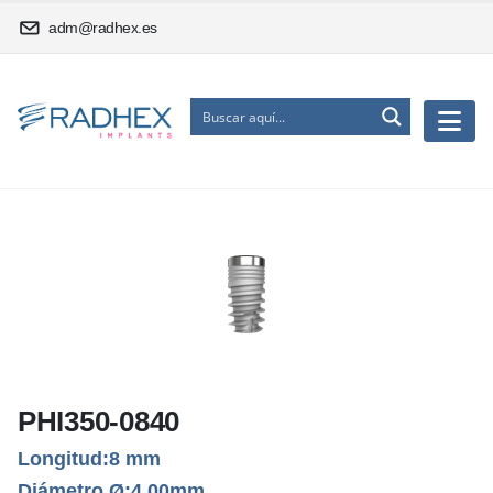
adm@radhex.es
PHI350-0840
Longitud:8 mm
Diámetro Ø:4.00mm