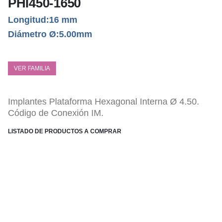
PHI450-1650
Longitud:16 mm
Diámetro Ø:5.00mm
VER FAMILIA
Implantes Plataforma Hexagonal Interna Ø 4.50.
Código de Conexión IM.
LISTADO DE PRODUCTOS A COMPRAR
ESPECIFICACIONES TÉCNICAS
Conexión Hexagonal Interna PHI.
Tratamiento Superficial sustractivo Bone-link.