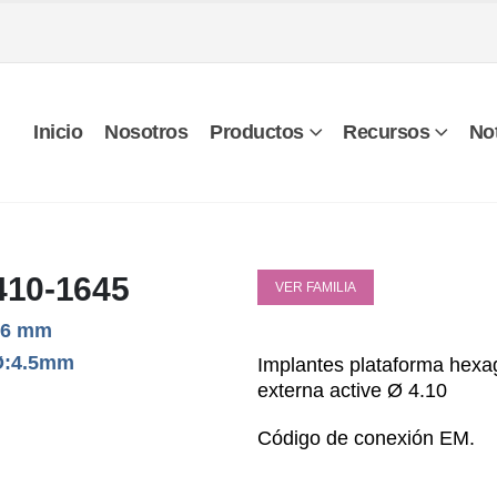
Inicio
Nosotros
Productos
Recursos
Not
10-1645
VER FAMILIA
16 mm
Ø:4.5mm
Implantes plataform
a hexa
externa active Ø 4.10
Código de conexión EM.