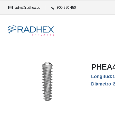
adm@radhex.es
900 350 450
PHEA4
Longitud:
Diámetro 