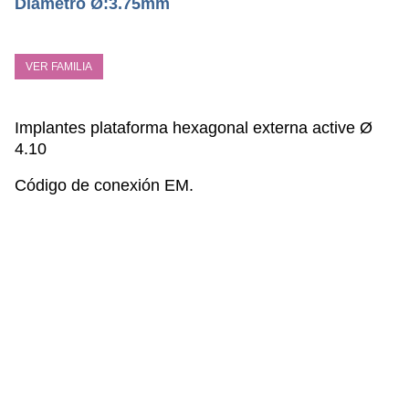
Diámetro Ø:3.75mm
VER FAMILIA
Implantes plataform
a hexagonal externa active Ø
4.10
Código de conexión EM.
ESPECIFICACIONES TÉCNICAS
Conexión Hexagonal Externa PHE
Tratamiento Superficial sustractivo Bone-link
Anillo cervical, con acabado superficial mecanizado
de 0,5mm