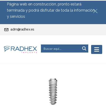
Página web en construcción, pronto estará
terminada y podrá disfrutar de toda la información
y servicios
adm@radhex.es