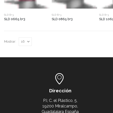
SLD B+3
SLD B+3
SLD B+3
SLD 0665 b+3
SLD 0865 b+3
SLD 1065
Mostrar:
Dirección
P.I, C. el Plástico, 5,
19200 Miralcampo,
Guadalajara España