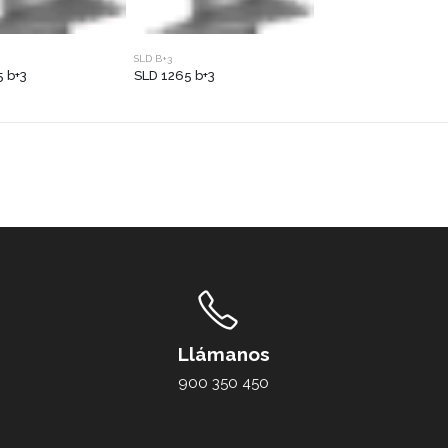
SLD B+3
 b+3
SLD 1265 b+3
Llámanos
900 350 450