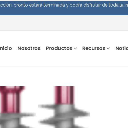
ción, pronto estará terminada y podrá disfrutar de toda la i
Inicio
Nosotros
Productos
Recursos
Noti