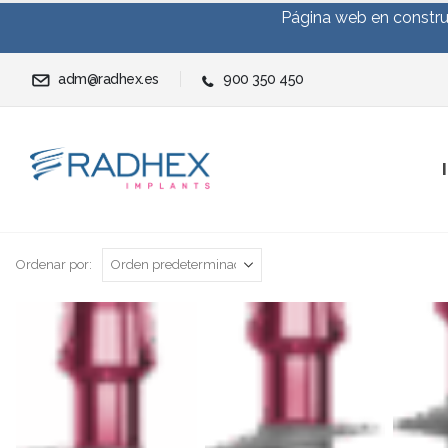
Página web en construc
adm@radhex.es
900 350 450
Ordenar por: