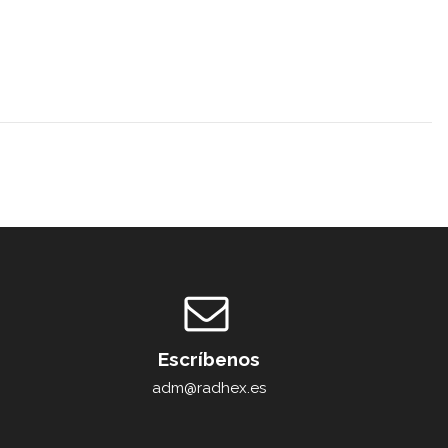
Escríbenos
adm@radhex.es