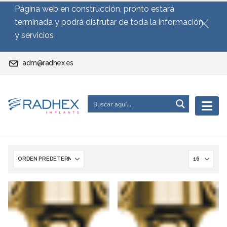
Página web en construcción, pronto estará
terminada y podrá disfrutar de toda la información
y servicios
adm@radhex.es