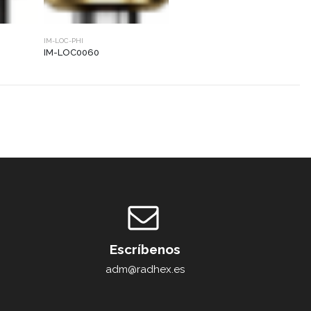
IM-LOC-PHI
IM-LOC0060
Escríbenos
adm@radhex.es