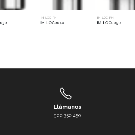
I
IM-LOC-PHI
IM-LOC-PHI
030
IM-LOC0040
IM-LOC0050
Llámanos
900 350 450