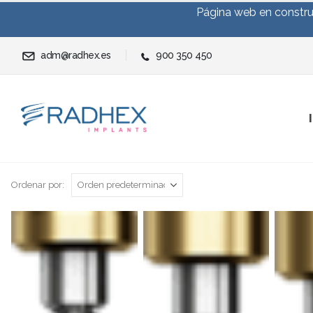
Página web en construc
adm@radhex.es
900 350 450
Ordenar por: