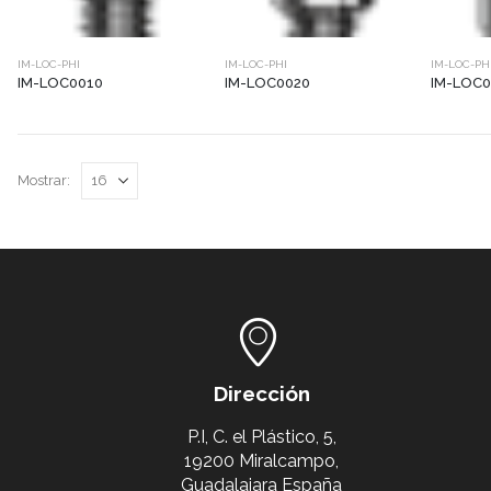
IM-LOC-PHI
IM-LOC-PHI
IM-LOC-PH
IM-LOC0010
IM-LOC0020
IM-LOC0
Mostrar:
Dirección
P.I, C. el Plástico, 5,
19200 Miralcampo,
Guadalajara España