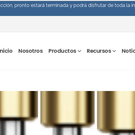
ción, pronto estará terminada y podrá disfrutar de toda la i
Inicio
Nosotros
Productos
Recursos
Noti