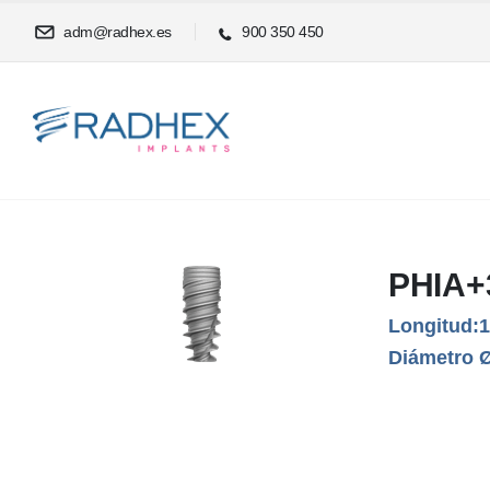
adm@radhex.es
900 350 450
PHIA+
Longitud:
Diámetro 