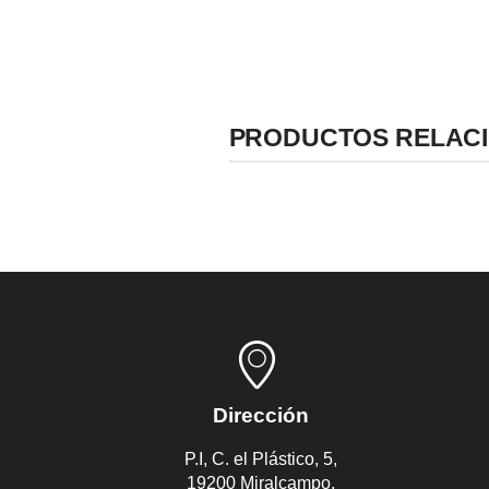
PRODUCTOS RELAC
Dirección
P.I, C. el Plástico, 5,
19200 Miralcampo,