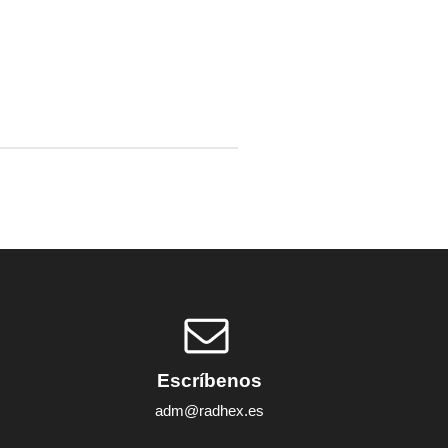
Escríbenos
adm@radhex.es