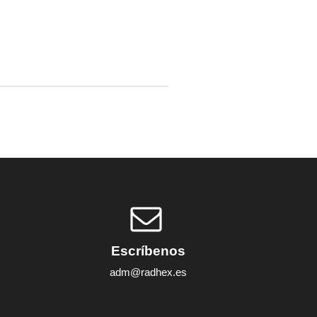
Escríbenos
adm@radhex.es