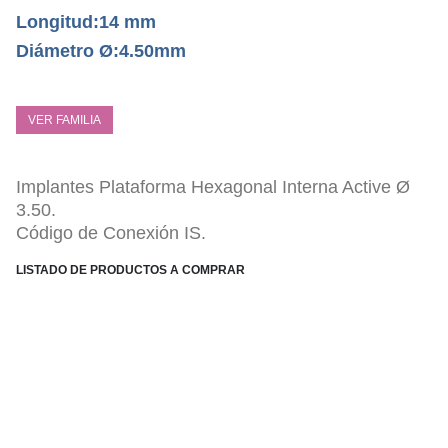
Longitud:14 mm
Diámetro Ø:4.50mm
VER FAMILIA
Implantes Plataforma Hexagonal Interna Active Ø
3.50.
Código de Conexión IS.
LISTADO DE PRODUCTOS A COMPRAR
ESPECIFICACIONES TÉCNICAS
Conexión Hexagonal Interna PHI.
Tratamiento Superficial sustractivo Óseo-link.