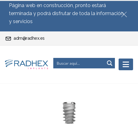
Página web en construcción, pronto estará
terminada y podrá disfrutar de toda la información
y servicios
adm@radhex.es