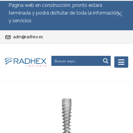
Página web en construcción, pronto estará
terminada y podrá disfrutar de toda la información
y servicios
adm@radhex.es