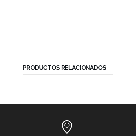
Velocidad de inserción: 25 rpm.
Envase con doble vial de protección.
Máxima protección y fácil manipulación.
Incluye tapa de cierre.
PRODUCTOS RELACIONADOS