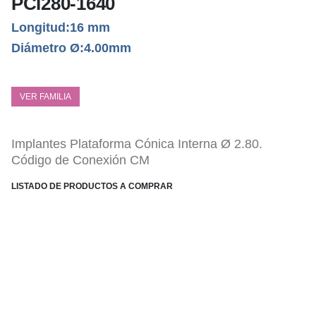
PCI280-1640
Longitud:16 mm
Diámetro Ø:4.00mm
VER FAMILIA
Implantes Plataforma Cónica Interna Ø 2.80.
Código de Conexión CM
LISTADO DE PRODUCTOS A COMPRAR
ESPECIFICACIONES TÉCNICAS
Conexión Cónica Interna PCI.
Tratamiento Superficial sustractivo Bone-link.