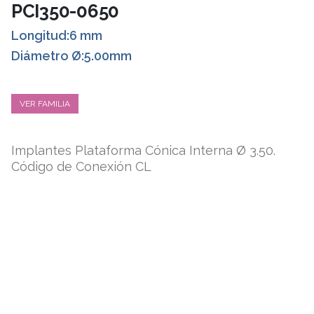
PCI350-0650
Longitud:6 mm
Diámetro Ø:5.00mm
VER FAMILIA
Implantes Plataforma Cónica Interna Ø 3.50.
Código de Conexión CL
ESPECIFICACIONES TÉCNICAS
Conexión Cónica Interna PCI.
Tratamiento Superficial sustractivo Bone-link.