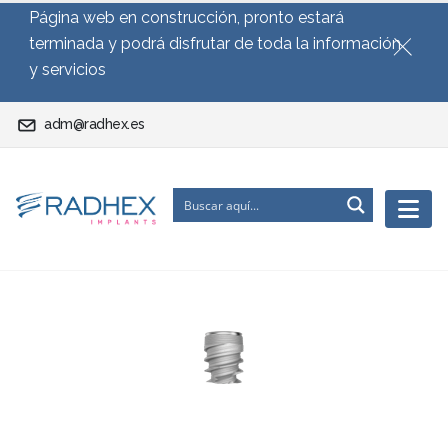
Página web en construcción, pronto estará
terminada y podrá disfrutar de toda la información
y servicios
adm@radhex.es