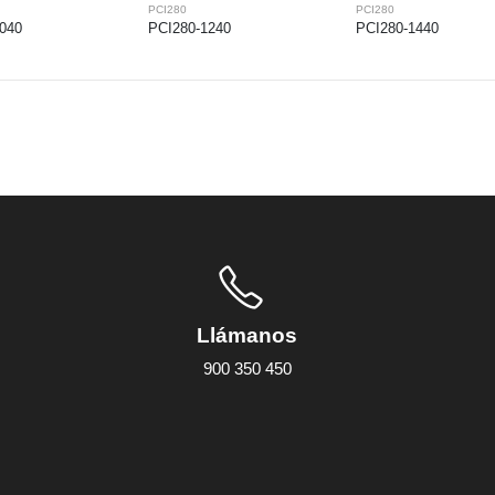
PCI280
PCI280
040
PCI280-1240
PCI280-1440
Llámanos
900 350 450