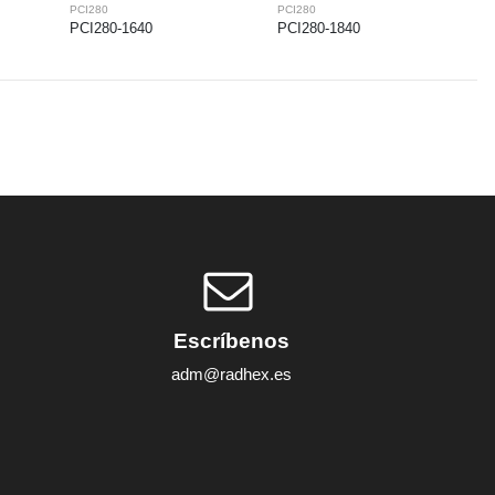
PCI280
PCI280
PCI280-1640
PCI280-1840
Escríbenos
adm@radhex.es