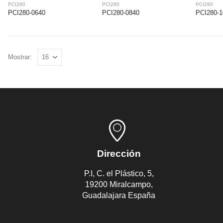
PCI280
PCI280
PCI280
PCI280-0640
PCI280-0840
PCI280-1
Mostrar:
Dirección
P.I, C. el Plástico, 5,
19200 Miralcampo,
Guadalajara España