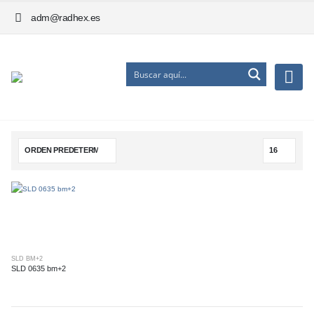
adm@radhex.es
SLD BM+2
SLD 0635 bm+2