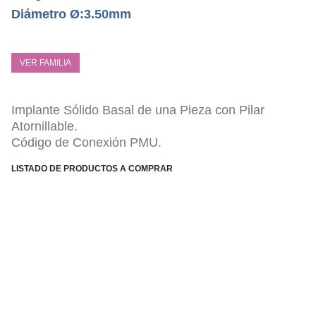
Diámetro Ø:3.50mm
VER FAMILIA
Implante Sólido Basal de una Pieza con Pilar
Atornillable.
Código de Conexión PMU.
LISTADO DE PRODUCTOS A COMPRAR
ESPECIFICACIONES TÉCNICAS
Pilar Atornillable, tipo Radhex Multi Unidad.
Altura de Pilar 2.00 mm.
Métrica Interior de 1.80 mm