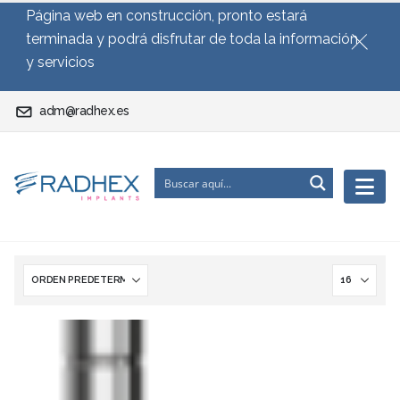
Página web en construcción, pronto estará
terminada y podrá disfrutar de toda la información
y servicios
adm@radhex.es