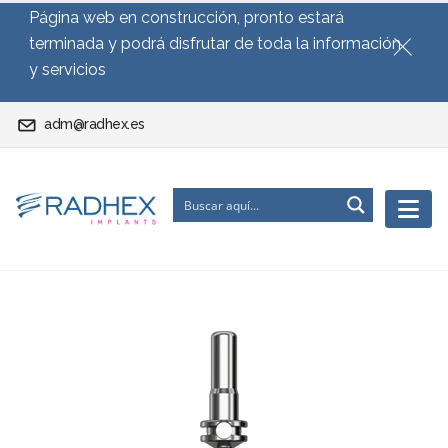
Página web en construcción, pronto estará
terminada y podrá disfrutar de toda la información
y servicios
adm@radhex.es