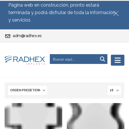
Página web en construcción, pronto estará
terminada y podrá disfrutar de toda la información
y servicios
adm@radhex.es