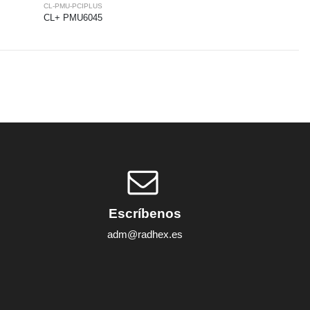
CL-PMU-PCIPLUS
CL+ PMU6045
Escríbenos
adm@radhex.es