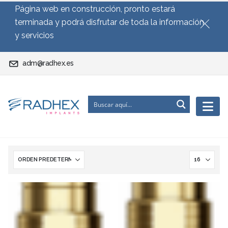
Página web en construcción, pronto estará
terminada y podrá disfrutar de toda la información
y servicios
adm@radhex.es