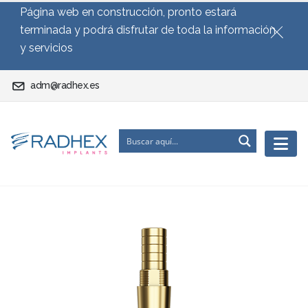
Página web en construcción, pronto estará
terminada y podrá disfrutar de toda la información
y servicios
adm@radhex.es