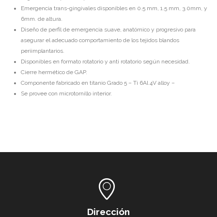
Emergencia trans-gingivales disponibles en 0.5 mm, 1.5 mm, 3.0mm, y
6mm. de altura.
Diseño de perfil de emergencia suave, anatómico y progresivo para
asegurar el adecuado comportamiento de los tejidos blandos
periimplantarios.
Disponibles en formato rotatorio y anti rotatorio según necesidad.
Cierre hermético de GAP.
Componente fabricado en titanio Grado 5 – Ti 6Al 4V alloy –
Se provee con microtornillo interior.
Dirección