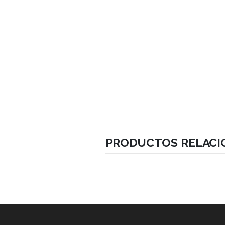
Implantes Compresivos con Mac
Implantes Basales con Macro -Dis
Ápice Reducido .
Geometría de Alta Estabilidad.
Velocidad / Inserción recomend
PRODUCTOS RELAC