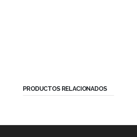
Implantes Compresivos con Macro -Diseño Cónico de
cuña compresiva.
Implantes Basales con Macro -Diseño de espiras
amplias para fijación basal.
Ápice Reducido .
Geometría de Alta Estabilidad.
Velocidad / Inserción recomendada: 50 RPM.
PRODUCTOS RELACIONADOS