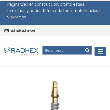
Página web en construcción, pronto estará
terminada y podrá disfrutar de toda la información
y servicios
adm@radhex.es