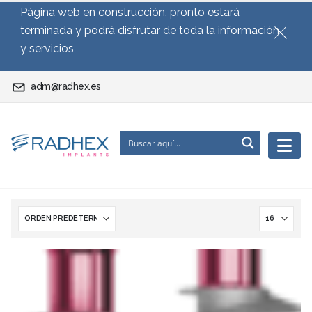
Página web en construcción, pronto estará
terminada y podrá disfrutar de toda la información
y servicios
adm@radhex.es