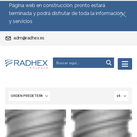
Página web en construcción, pronto estará
terminada y podrá disfrutar de toda la información
y servicios
adm@radhex.es