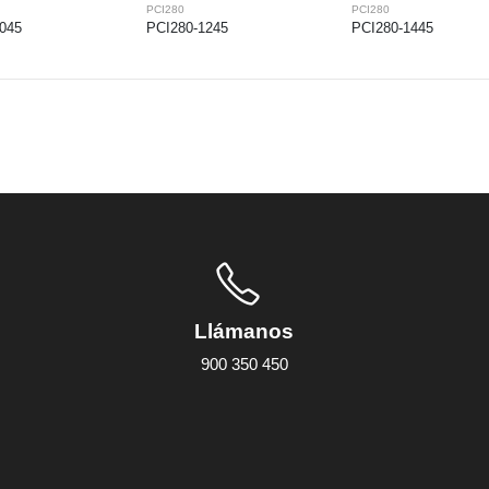
PCI280
PCI280
045
PCI280-1245
PCI280-1445
Llámanos
900 350 450