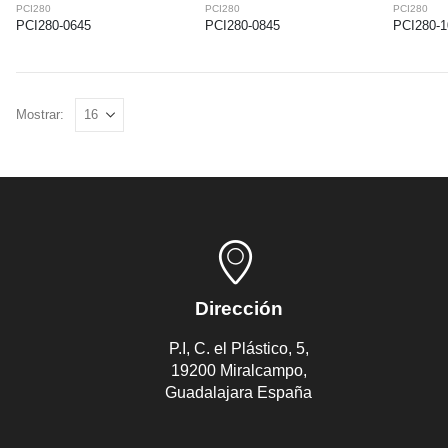
PCI280
PCI280
PCI280
PCI280-0645
PCI280-0845
PCI280-1
Mostrar:
Dirección
P.I, C. el Plástico, 5,
19200 Miralcampo,
Guadalajara España