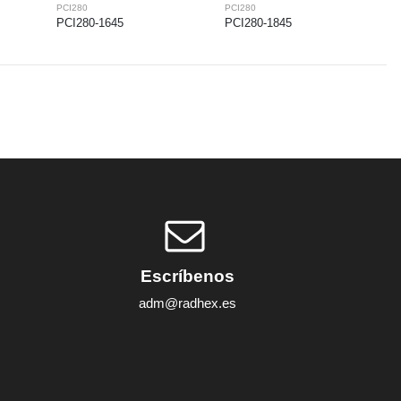
PCI280
PCI280
PCI280-1645
PCI280-1845
Escríbenos
adm@radhex.es